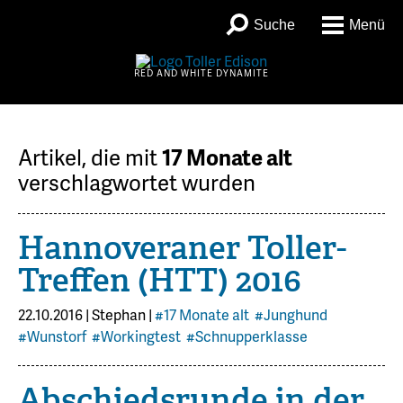
Suche
Menü
RED AND WHITE DYNAMITE
Artikel, die mit
17 Monate alt
verschlagwortet wurden
Hannoveraner Toller-
Treffen (HTT) 2016
22.10.2016
|
Stephan
|
#17 Monate alt
#Junghund
#Wunstorf
#Workingtest
#Schnupperklasse
Abschiedsrunde in der