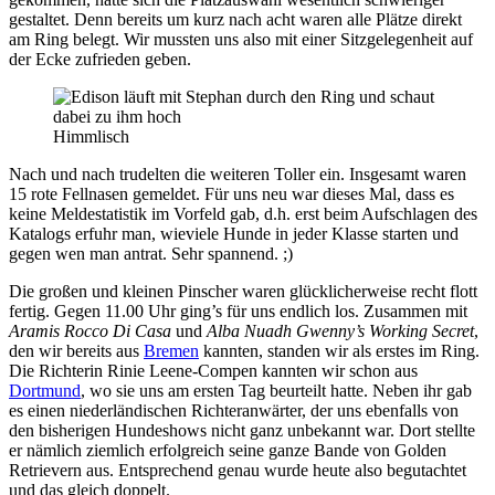
gestaltet. Denn bereits um kurz nach acht waren alle Plätze direkt
am Ring belegt. Wir mussten uns also mit einer Sitzgelegenheit auf
der Ecke zufrieden geben.
Himmlisch
Nach und nach trudelten die weiteren Toller ein. Insgesamt waren
15 rote Fellnasen gemeldet. Für uns neu war dieses Mal, dass es
keine Meldestatistik im Vorfeld gab, d.h. erst beim Aufschlagen des
Katalogs erfuhr man, wieviele Hunde in jeder Klasse starten und
gegen wen man antrat. Sehr spannend. ;)
Die großen und kleinen Pinscher waren glücklicherweise recht flott
fertig. Gegen 11.00 Uhr ging’s für uns endlich los. Zusammen mit
Aramis Rocco Di Casa
und
Alba Nuadh Gwenny’s Working Secret
,
den wir bereits aus
Bremen
kannten, standen wir als erstes im Ring.
Die Richterin Rinie Leene-Compen kannten wir schon aus
Dortmund
, wo sie uns am ersten Tag beurteilt hatte. Neben ihr gab
es einen niederländischen Richteranwärter, der uns ebenfalls von
den bisherigen Hundeshows nicht ganz unbekannt war. Dort stellte
er nämlich ziemlich erfolgreich seine ganze Bande von Golden
Retrievern aus. Entsprechend genau wurde heute also begutachtet
und das gleich doppelt.