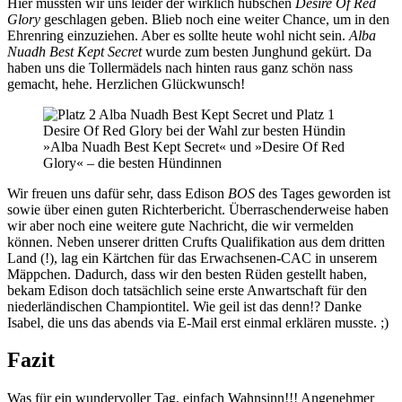
Hier mussten wir uns leider der wirklich hübschen
Desire Of Red
Glory
geschlagen geben. Blieb noch eine weiter Chance, um in den
Ehrenring einzuziehen. Aber es sollte heute wohl nicht sein.
Alba
Nuadh Best Kept Secret
wurde zum besten Junghund gekürt. Da
haben uns die Tollermädels nach hinten raus ganz schön nass
gemacht, hehe. Herzlichen Glückwunsch!
»Alba Nuadh Best Kept Secret« und »Desire Of Red
Glory« – die besten Hündinnen
Wir freuen uns dafür sehr, dass Edison
BOS
des Tages geworden ist
sowie über einen guten Richterbericht. Überraschenderweise haben
wir aber noch eine weitere gute Nachricht, die wir vermelden
können. Neben unserer dritten Crufts Qualifikation aus dem dritten
Land (!), lag ein Kärtchen für das Erwachsenen-CAC in unserem
Mäppchen. Dadurch, dass wir den besten Rüden gestellt haben,
bekam Edison doch tatsächlich seine erste Anwartschaft für den
niederländischen Championtitel. Wie geil ist das denn!? Danke
Isabel, die uns das abends via E-Mail erst einmal erklären musste. ;)
Fazit
Was für ein wundervoller Tag, einfach Wahnsinn!!! Angenehmer