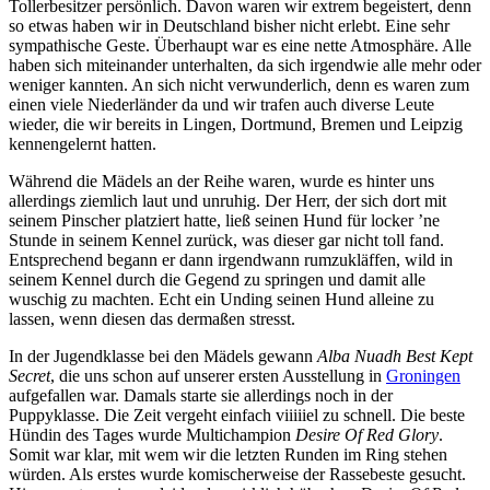
Tollerbesitzer persönlich. Davon waren wir extrem begeistert, denn
so etwas haben wir in Deutschland bisher nicht erlebt. Eine sehr
sympathische Geste. Überhaupt war es eine nette Atmosphäre. Alle
haben sich miteinander unterhalten, da sich irgendwie alle mehr oder
weniger kannten. An sich nicht verwunderlich, denn es waren zum
einen viele Niederländer da und wir trafen auch diverse Leute
wieder, die wir bereits in Lingen, Dortmund, Bremen und Leipzig
kennengelernt hatten.
Während die Mädels an der Reihe waren, wurde es hinter uns
allerdings ziemlich laut und unruhig. Der Herr, der sich dort mit
seinem Pinscher platziert hatte, ließ seinen Hund für locker ’ne
Stunde in seinem Kennel zurück, was dieser gar nicht toll fand.
Entsprechend begann er dann irgendwann rumzukläffen, wild in
seinem Kennel durch die Gegend zu springen und damit alle
wuschig zu machten. Echt ein Unding seinen Hund alleine zu
lassen, wenn diesen das dermaßen stresst.
In der Jugendklasse bei den Mädels gewann
Alba Nuadh Best Kept
Secret
, die uns schon auf unserer ersten Ausstellung in
Groningen
aufgefallen war. Damals starte sie allerdings noch in der
Puppyklasse. Die Zeit vergeht einfach viiiiiel zu schnell. Die beste
Hündin des Tages wurde Multichampion
Desire Of Red Glory
.
Somit war klar, mit wem wir die letzten Runden im Ring stehen
würden. Als erstes wurde komischerweise der Rassebeste gesucht.