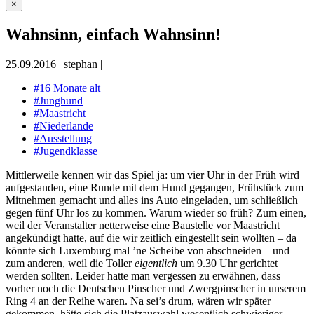
×
Wahnsinn, einfach Wahnsinn!
25.09.2016
|
stephan
|
#16 Monate alt
#Junghund
#Maastricht
#Niederlande
#Ausstellung
#Jugendklasse
Mittlerweile kennen wir das Spiel ja: um vier Uhr in der Früh wird
aufgestanden, eine Runde mit dem Hund gegangen, Frühstück zum
Mitnehmen gemacht und alles ins Auto eingeladen, um schließlich
gegen fünf Uhr los zu kommen. Warum wieder so früh? Zum einen,
weil der Veranstalter netterweise eine Baustelle vor Maastricht
angekündigt hatte, auf die wir zeitlich eingestellt sein wollten – da
könnte sich Luxemburg mal ’ne Scheibe von abschneiden – und
zum anderen, weil die Toller
eigentlich
um 9.30 Uhr gerichtet
werden sollten. Leider hatte man vergessen zu erwähnen, dass
vorher noch die Deutschen Pinscher und Zwergpinscher in unserem
Ring 4 an der Reihe waren. Na sei’s drum, wären wir später
gekommen, hätte sich die Platzauswahl wesentlich schwieriger